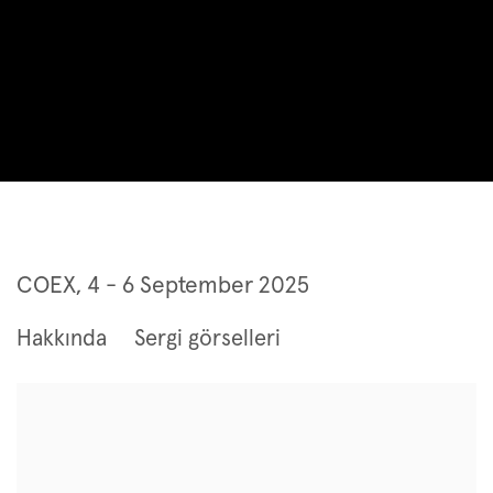
Frieze Seoul 2025
COEX,
4 - 6 September 2025
Hakkında
Sergi görselleri
Open a larger version of the following image in a popup: