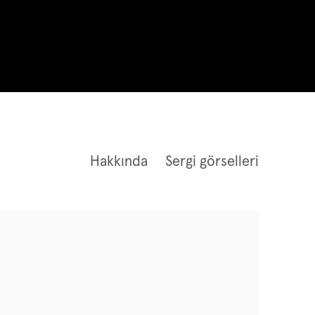
Hakkında
Sergi görselleri
 the following image in a popup: