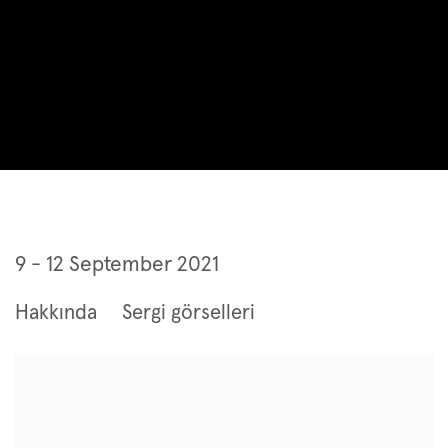
The Armory Show 2021
9 - 12 September 2021
Hakkında
Sergi görselleri
Open a larger version of the following image in a popup: