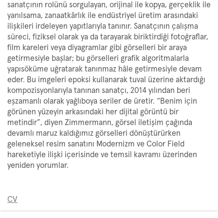
sanatçının rolünü sorgulayan, orijinal ile kopya, gerçeklik ile
yanılsama, zanaatkârlık ile endüstriyel üretim arasındaki
ilişkileri irdeleyen yapıtlarıyla tanınır. Sanatçının çalışma
süreci, fiziksel olarak ya da tarayarak biriktirdiği fotoğraflar,
film kareleri veya diyagramlar gibi görselleri bir araya
getirmesiyle başlar; bu görselleri grafik algoritmalarla
yapısöküme uğratarak tanınmaz hâle getirmesiyle devam
eder. Bu imgeleri epoksi kullanarak tuval üzerine aktardığı
kompozisyonlarıyla tanınan sanatçı, 2014 yılından beri
eşzamanlı olarak yağlıboya seriler de üretir. “Benim için
görünen yüzeyin arkasındaki her dijital görüntü bir
metindir”, diyen Zimmermann, görsel iletişim çağında
devamlı maruz kaldığımız görselleri dönüştürürken
geleneksel resim sanatını Modernizm ve Color Field
hareketiyle ilişki içerisinde ve temsil kavramı üzerinden
yeniden yorumlar.
CV