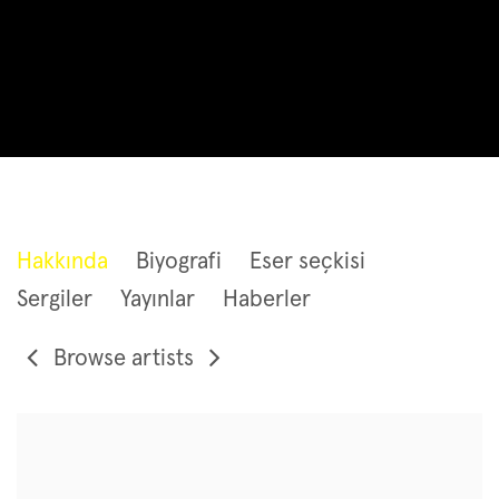
PETER ZIMMERMANN
Hakkında
Biyografi
Eser seçkisi
Sergiler
Yayınlar
Haberler
Browse artists
View works.