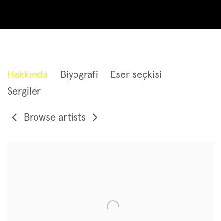
EMMA STERN
Hakkında
Biyografi
Eser seçkisi
Sergiler
Browse artists
View works.