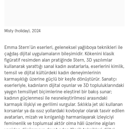
Misty (holiday), 2024
Emma Stern’ün eserleri, geleneksel yağlıboya teknikleri ile
çağdaş dijital uygulamaların bileşimidir. Kökenini klasik
figüratif resimden alan pratiğinde Stern, 3D yazılımlar
kullanarak yarattığı sanal kadın avatarlarla, eserlerini kimlik,
temsil ve dijital kültürdeki kadın deneyimlerinin
karmaşıklığı üzerine güçlü bir keşfe dönüştürür. Sanatçı
eserleriyle, kadınların dijital oyunlar ve 3D topluluklarındaki
yaygın temsiliyet biçimlerine eleştirel bir bakış sunar;
kadının güçlenmesi ile nesneleştirilmesi arasındaki
karmaşık ilişkiyi ve gerilimi vurgular. Sıklıkla jet ski kullanan
korsanlar ya da ıssız yollardaki kovboylar olarak tasvir edilen
avatarları, mizah ve kırılganlığı harmanlayarak izleyiciyi
feminenlik ve toplumsal aktör olma hâli üzerine algıları