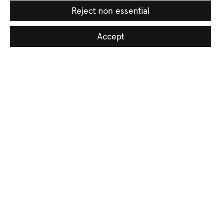
Reject non essential
Soyisim
Accept
Email *
Üye ol
* doldurulması zorunlu alanlar
Temin edilen kişisel veriler, aydınlatma metni uyarınca sizinle iletişim
kurmak amacıyla işlenecektir.
Gizlilik ve Kişisel Verileri Koruma Politikası
.
E-postalarımızda yer alan bağlantıya tıklayarak dilediğiniz zaman
abonelikten ayrılabilirsiniz.