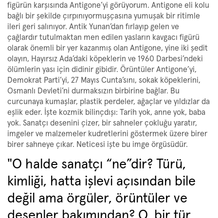
figürün karşısında Antigone’yi görüyorum. Antigone eli kolu
bağlı bir şekilde çırpınıyormuşçasına yumuşak bir ritimle
ileri geri salınıyor. Antik Yunan’dan fırlayıp gelen ve
çağlardır tutulmaktan men edilen yasların kavgacı figürü
olarak önemli bir yer kazanmış olan Antigone, yine iki şedit
olayın, Hayırsız Ada’daki köpeklerin ve 1960 Darbesi’ndeki
ölümlerin yası için didinir gibidir. Örüntüler Antigone’yi,
Demokrat Parti’yi, 27 Mayıs Cunta’sını, sokak köpeklerini,
Osmanlı Devleti’ni durmaksızın birbirine bağlar. Bu
curcunaya kumaşlar, plastik perdeler, ağaçlar ve yıldızlar da
eşlik eder. İşte kozmik bilinçdışı: Tarih yok, anne yok, baba
yok. Sanatçı desenini çizer, bir sahneler çokluğu yaratır,
imgeler ve malzemeler kudretlerini göstermek üzere birer
birer sahneye çıkar. Neticesi işte bu imge örgüsüdür.
"O halde sanatçı “ne”dir? Türü,
kimliği, hatta işlevi açısından bile
değil ama örgüler, örüntüler ve
desenler bakımından? O, bir tür