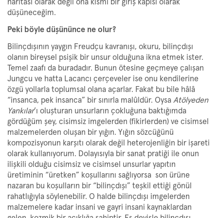
haritası olarak değil ona kısmi bir giriş kapısı olarak
düşüneceğim.
Peki böyle düşününce ne olur?
Bilinçdışının yaygın Freudçu kavranışı, okuru, bilinçdışı
olanın bireysel psişik bir unsur olduğuna ikna etmek ister.
Temel zaafı da buradadır. Bunun ötesine geçmeye çalışan
Jungcu ve hatta Lacancı çerçeveler ise onu kendilerine
özgü yollarla toplumsal olana açarlar. Fakat bu bile hâlâ
“insanca, pek insanca” bir sınırla malûldür. Oysa
Atölyeden
Yankılar
’ı oluşturan unsurların çokluğuna baktığımda
gördüğüm şey, cisimsiz imgelerden (fikirlerden) ve cisimsel
malzemelerden oluşan bir yığın. Yığın sözcüğünü
kompozisyonun karşıtı olarak değil heterojenliğin bir işareti
olarak kullanıyorum. Dolayısıyla bir sanat pratiği ile onun
ilişkili olduğu cisimsiz ve cisimsel unsurlar yapıtın
üretiminin “üretken”
koşullarını sağlıyorsa son ürüne
nazaran bu koşulların bir “bilinçdışı” teşkil ettiği gönül
rahatlığıyla söylenebilir. O halde bilinçdışı imgelerden
malzemelere kadar insani ve gayri insani kaynaklardan