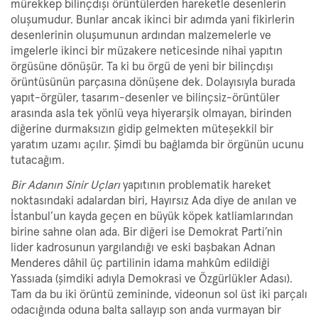
mürekkep bilinçdışı örüntülerden hareketle desenlerin
oluşumudur. Bunlar ancak ikinci bir adımda yani fikirlerin
desenlerinin oluşumunun ardından malzemelerle ve
imgelerle ikinci bir müzakere neticesinde nihai yapıtın
örgüsüne dönüşür. Ta ki bu örgü de yeni bir bilinçdışı
örüntüsünün parçasına dönüşene dek. Dolayısıyla burada
yapıt-örgüler, tasarım-desenler ve bilinçsiz-örüntüler
arasında asla tek yönlü veya hiyerarşik olmayan, birinden
diğerine durmaksızın gidip gelmekten müteşekkil bir
yaratım uzamı açılır. Şimdi bu bağlamda bir örgünün ucunu
tutacağım.
Bir Adanın Sinir Uçları
yapıtının problematik hareket
noktasındaki adalardan biri, Hayırsız Ada diye de anılan ve
İstanbul’un kayda geçen en büyük köpek katliamlarından
birine sahne olan ada. Bir diğeri ise Demokrat Parti’nin
lider kadrosunun yargılandığı ve eski başbakan Adnan
Menderes dâhil üç partilinin idama mahkûm edildiği
Yassıada (şimdiki adıyla Demokrasi ve Özgürlükler Adası).
Tam da bu iki örüntü zemininde, videonun sol üst iki parçalı
odacığında oduna balta sallayıp son anda vurmayan bir