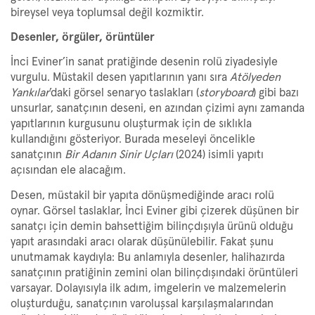
bireysel veya toplumsal değil kozmiktir.
Desenler, örgüler, örüntüler
İnci Eviner’in sanat pratiğinde desenin rolü ziyadesiyle
vurgulu. Müstakil desen yapıtlarının yanı sıra
Atölyeden
Yankılar
’daki görsel senaryo taslakları (
storyboard
) gibi bazı
unsurlar, sanatçının deseni, en azından çizimi aynı zamanda
yapıtlarının kurgusunu oluşturmak için de sıklıkla
kullandığını gösteriyor. Burada meseleyi öncelikle
sanatçının
Bir Adanın Sinir Uçları
(2024) isimli yapıtı
açısından ele alacağım.
Desen, müstakil bir yapıta dönüşmediğinde aracı rolü
oynar. Görsel taslaklar, İnci Eviner gibi çizerek düşünen bir
sanatçı için demin bahsettiğim bilinçdışıyla ürünü olduğu
yapıt arasındaki aracı olarak düşünülebilir. Fakat şunu
unutmamak kaydıyla: Bu anlamıyla desenler, halihazırda
sanatçının pratiğinin zemini olan bilinçdışındaki örüntüleri
varsayar. Dolayısıyla ilk adım, imgelerin ve malzemelerin
oluşturduğu, sanatçının varoluşsal karşılaşmalarından