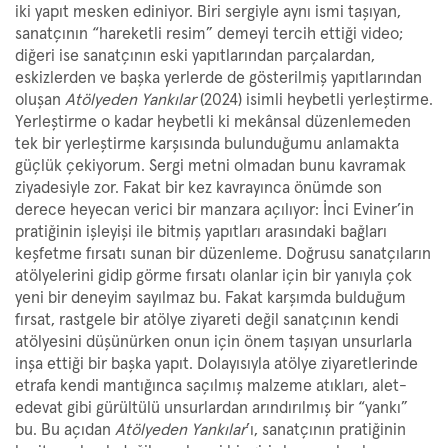
iki yapıt mesken ediniyor. Biri sergiyle aynı ismi taşıyan,
sanatçının “hareketli resim” demeyi tercih ettiği video;
diğeri ise sanatçının eski yapıtlarından parçalardan,
eskizlerden ve başka yerlerde de gösterilmiş yapıtlarından
oluşan
Atölyeden Yankılar
(2024) isimli heybetli yerleştirme.
Yerleştirme o kadar heybetli ki mekânsal düzenlemeden
tek bir yerleştirme karşısında bulunduğumu anlamakta
güçlük çekiyorum. Sergi metni olmadan bunu kavramak
ziyadesiyle zor. Fakat bir kez kavrayınca önümde son
derece heyecan verici bir manzara açılıyor: İnci Eviner’in
pratiğinin işleyişi ile bitmiş yapıtları arasındaki bağları
keşfetme fırsatı sunan bir düzenleme. Doğrusu sanatçıların
atölyelerini gidip görme fırsatı olanlar için bir yanıyla çok
yeni bir deneyim sayılmaz bu. Fakat karşımda bulduğum
fırsat, rastgele bir atölye ziyareti değil sanatçının kendi
atölyesini düşünürken onun için önem taşıyan unsurlarla
inşa ettiği bir başka yapıt. Dolayısıyla atölye ziyaretlerinde
etrafa kendi mantığınca saçılmış malzeme atıkları, alet-
edevat gibi gürültülü unsurlardan arındırılmış bir “yankı”
bu. Bu açıdan
Atölyeden Yankılar
’ı, sanatçının pratiğinin