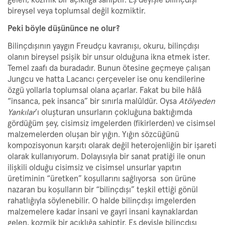
gelen, kozmik bir açıklığa sahiptir. Eş deyişle bilinçdışı
bireysel veya toplumsal değil kozmiktir.
Peki böyle düşününce ne olur?
Bilinçdışının yaygın Freudçu kavranışı, okuru, bilinçdışı
olanın bireysel psişik bir unsur olduğuna ikna etmek ister.
Temel zaafı da buradadır. Bunun ötesine geçmeye çalışan
Jungcu ve hatta Lacancı çerçeveler ise onu kendilerine
özgü yollarla toplumsal olana açarlar. Fakat bu bile hâlâ
“insanca, pek insanca” bir sınırla malûldür. Oysa
Atölyeden
Yankılar
’ı oluşturan unsurların çokluğuna baktığımda
gördüğüm şey, cisimsiz imgelerden (fikirlerden) ve cisimsel
malzemelerden oluşan bir yığın. Yığın sözcüğünü
kompozisyonun karşıtı olarak değil heterojenliğin bir işareti
olarak kullanıyorum. Dolayısıyla bir sanat pratiği ile onun
ilişkili olduğu cisimsiz ve cisimsel unsurlar yapıtın
üretiminin
“
üretken
”
koşullarını sağlıyorsa son ürüne
nazaran bu koşulların bir “bilinçdışı” teşkil ettiği gönül
rahatlığıyla söylenebilir. O halde bilinçdışı imgelerden
malzemelere kadar insani ve gayri insani kaynaklardan
gelen, kozmik bir açıklığa sahiptir. Eş deyişle bilinçdışı