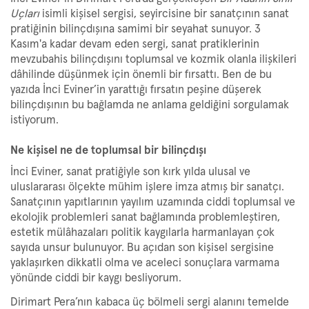
Uçları
isimli kişisel sergisi, seyircisine bir sanatçının sanat
pratiğinin bilinçdışına samimi bir seyahat sunuyor. 3
Kasım'a kadar devam eden sergi, sanat pratiklerinin
mevzubahis bilinçdışını toplumsal ve kozmik olanla ilişkileri
dâhilinde düşünmek için önemli bir fırsattı. Ben de bu
yazıda İnci Eviner’in yarattığı fırsatın peşine düşerek
bilinçdışının bu bağlamda ne anlama geldiğini sorgulamak
istiyorum.
Ne kişisel ne de toplumsal bir bilinçdışı
İnci Eviner, sanat pratiğiyle son kırk yılda ulusal ve
uluslararası ölçekte mühim işlere imza atmış bir sanatçı.
Sanatçının yapıtlarının yayılım uzamında ciddi toplumsal ve
ekolojik problemleri sanat bağlamında problemleştiren,
estetik mülâhazaları politik kaygılarla harmanlayan çok
sayıda unsur bulunuyor. Bu açıdan son kişisel sergisine
yaklaşırken dikkatli olma ve aceleci sonuçlara varmama
yönünde ciddi bir kaygı besliyorum.
Dirimart Pera’nın kabaca üç bölmeli sergi alanını temelde