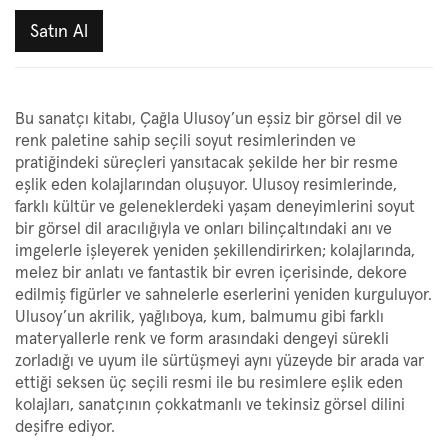
Satın Al
Bu sanatçı kitabı, Çağla Ulusoy’un eşsiz bir görsel dil ve
renk paletine sahip seçili soyut resimlerinden ve
pratiğindeki süreçleri yansıtacak şekilde her bir resme
eşlik eden kolajlarından oluşuyor. Ulusoy resimlerinde,
farklı kültür ve geleneklerdeki yaşam deneyimlerini soyut
bir görsel dil aracılığıyla ve onları bilinçaltındaki anı ve
imgelerle işleyerek yeniden şekillendirirken; kolajlarında,
melez bir anlatı ve fantastik bir evren içerisinde, dekore
edilmiş figürler ve sahnelerle eserlerini yeniden kurguluyor.
Ulusoy’un akrilik, yağlıboya, kum, balmumu gibi farklı
materyallerle renk ve form arasındaki dengeyi sürekli
zorladığı ve uyum ile sürtüşmeyi aynı yüzeyde bir arada var
ettiği seksen üç seçili resmi ile bu resimlere eşlik eden
kolajları, sanatçının çokkatmanlı ve tekinsiz görsel dilini
deşifre ediyor.