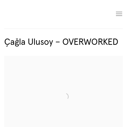
Çağla Ulusoy – OVERWORKED
Open a larger version of the following image in a popup: