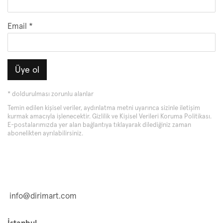
Email *
Üye ol
* doldurulması zorunlu alanlar
Temin edilen kişisel veriler, aydınlatma metni uyarınca sizinle iletişim
kurmak amacıyla işlenecektir.
Gizlilik ve Kişisel Verileri Koruma Politikası
.
E-postalarımızda yer alan bağlantıya tıklayarak dilediğiniz zaman
abonelikten ayrılabilirsiniz.
info@dirimart.com