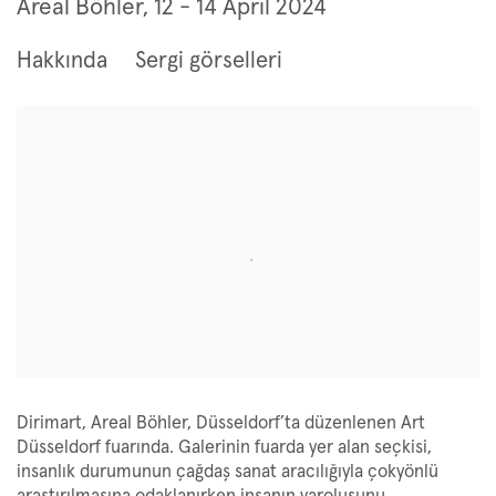
Art Düsseldorf 2024
Areal Böhler,
12 - 14 April 2024
Hakkında
Sergi görselleri
Open a larger version of the following image in a popup:
Dirimart, Areal Böhler, Düsseldorf’ta düzenlenen Art
Düsseldorf fuarında. Galerinin fuarda yer alan seçkisi,
insanlık durumunun çağdaş sanat aracılığıyla çokyönlü
araştırılmasına odaklanırken insanın varoluşunu