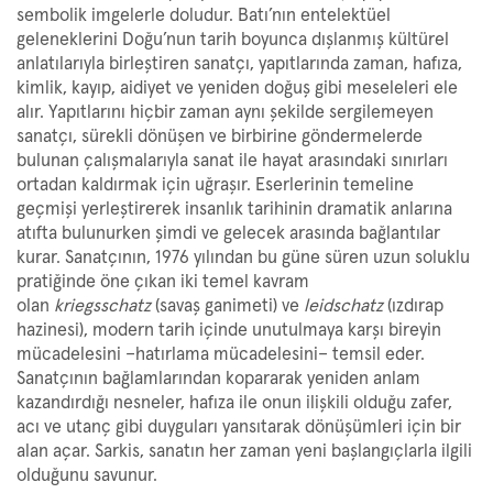
sembolik imgelerle doludur. Batı’nın entelektüel
geleneklerini Doğu’nun tarih boyunca dışlanmış kültürel
anlatılarıyla birleştiren sanatçı, yapıtlarında zaman, hafıza,
kimlik, kayıp, aidiyet ve yeniden doğuş gibi meseleleri ele
alır. Yapıtlarını hiçbir zaman aynı şekilde sergilemeyen
sanatçı, sürekli dönüşen ve birbirine göndermelerde
bulunan çalışmalarıyla sanat ile hayat arasındaki sınırları
ortadan kaldırmak için uğraşır. Eserlerinin temeline
geçmişi yerleştirerek insanlık tarihinin dramatik anlarına
atıfta bulunurken şimdi ve gelecek arasında bağlantılar
kurar. Sanatçının, 1976 yılından bu güne süren uzun soluklu
pratiğinde öne çıkan iki temel kavram
olan
kriegsschatz
(savaş ganimeti) ve
leidschatz
(ızdırap
hazinesi), modern tarih içinde unutulmaya karşı bireyin
mücadelesini –hatırlama mücadelesini– temsil eder.
Sanatçının bağlamlarından kopararak yeniden anlam
kazandırdığı nesneler, hafıza ile onun ilişkili olduğu zafer,
acı ve utanç gibi duyguları yansıtarak dönüşümleri için bir
alan açar. Sarkis, sanatın her zaman yeni başlangıçlarla ilgili
olduğunu savunur.