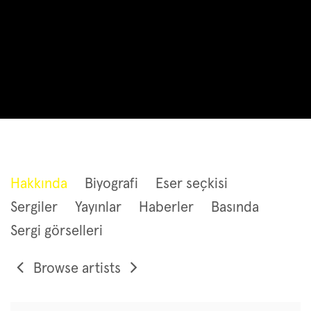
SARKİS
Hakkında
Biyografi
Eser seçkisi
Sergiler
Yayınlar
Haberler
Basında
Sergi görselleri
Browse artists