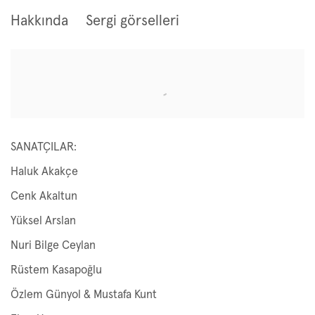
Hakkında
Sergi görselleri
Open a larger version of the following image in a popup:
SANATÇILAR:
Haluk Akakçe
Cenk Akaltun
Yüksel Arslan
Nuri Bilge Ceylan
Rüstem Kasapoğlu
Özlem Günyol & Mustafa Kunt