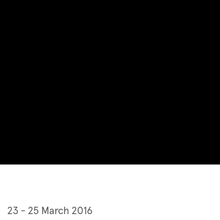
Art Basel Hong Kong 2016
23 - 25 March 2016