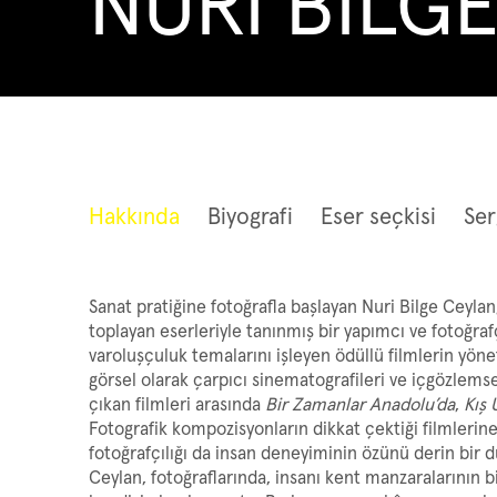
NURİ BİLG
NURİ BİLGE CEYLAN
Hakkında
Biyografi
Eser seçkisi
Ser
Sanat pratiğine fotoğrafla başlayan Nuri Bilge Ceyla
toplayan eserleriyle tanınmış bir yapımcı ve fotoğrafç
varoluşçuluk temalarını işleyen ödüllü filmlerin yöne
görsel olarak çarpıcı sinematografileri ve içgözlemsel
çıkan filmleri arasında
Bir Zamanlar Anadolu’
da
,
Kış 
Fotografik kompozisyonların dikkat çektiği filmlerine
fotoğrafçılığı da insan deneyiminin özünü derin bir du
Ceylan, fotoğraflarında, insanı kent manzaralarının b