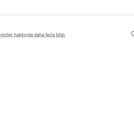
Ç
rezler hakkında daha fazla bilgi.
yisim
Email *
tişim kurmak amacıyla işlenecektir.
Gizlilik ve Kişisel Verileri Koruma Politikası
. E
Londra
n iletişime geçin
Cumartesi-Pazar: Randevu için iletişime g
:00
Pazartesi - Cuma 10:00 - 17:00
+44 20 3833 9155