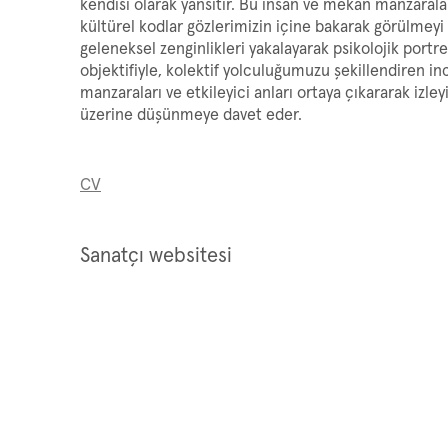
kendisi olarak yansıtır. Bu insan ve mekân manzaralar
kültürel kodlar gözlerimizin içine bakarak görülmeyi 
geleneksel zenginlikleri yakalayarak psikolojik portre
objektifiyle, kolektif yolculuğumuzu şekillendiren inc
manzaraları ve etkileyici anları ortaya çıkararak izley
üzerine düşünmeye davet eder.
CV
Sanatçı websitesi