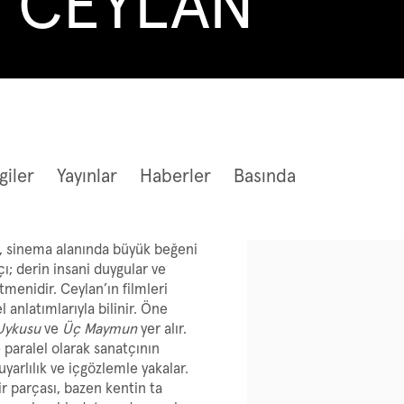
E CEYLAN
giler
Yayınlar
Haberler
Basında
n, sinema alanında büyük beğeni
View works.
ı; derin insani duygular ve
tmenidir. Ceylan’ın filmleri
 anlatımlarıyla bilinir. Öne
Uykusu
ve
Üç Maymun
yer alır.
 paralel olarak sanatçının
yarlılık ve içgözlemle yakalar.
ir parçası, bazen kentin ta