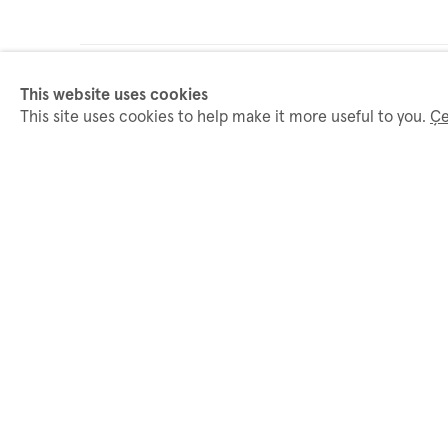
This website uses cookies
Bülten aboneliği
This site uses cookies to help make it more useful to you.
Çe
İsim
So
* doldurulması zorunlu alanlar
Temin edilen kişisel veriler, aydınlatma metni uyarınca sizinle ile
abonelikten ayrılabilirsiniz.
İstanbul
Cumartesi-Pazar: Randevu içi
Pazartesi - Cuma 10:00 - 17
info@dirimart.com
+90 212 2326666