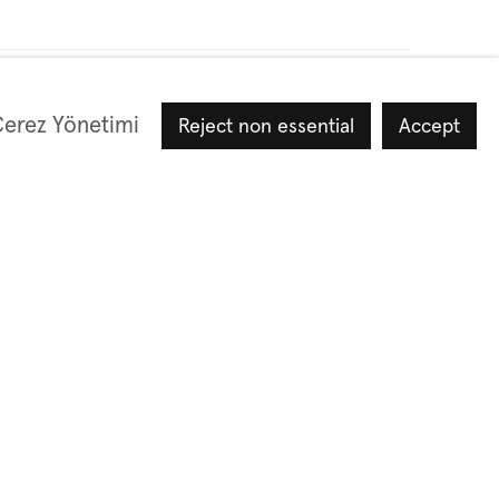
erez Yönetimi
Reject non essential
Accept
Üye ol
-postalarımızda yer alan bağlantıya tıklayarak dilediğiniz zaman
eçin