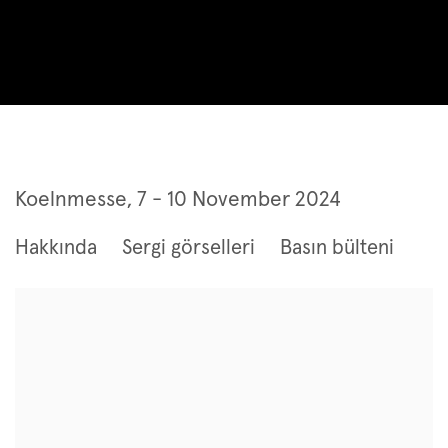
Art Cologne 2024
Koelnmesse,
7 - 10 November 2024
Hakkında
Sergi görselleri
Basın bülteni
Open a larger version of the following image in a popup: