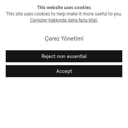
This website uses cookies
Sanatçı websitesi
This site uses cookies to help make it more useful to you.
Çerezler hakkında daha fazla bilgi.
Çerez Yönetimi
Bülten aboneliği
Reject non essential
İsim
Accept
Soyisim
Email *