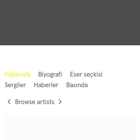
TONY CRAGG
Hakkında
Biyografi
Eser seçkisi
Sergiler
Haberler
Basında
Browse artists
View works.