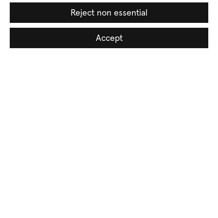
Reject non essential
Soyisim
Accept
Email *
Üye ol
* doldurulması zorunlu alanlar
Temin edilen kişisel veriler, aydınlatma metni uyarınca sizinle iletişim
kurmak amacıyla işlenecektir.
Gizlilik ve Kişisel Verileri Koruma Politikası
.
E-postalarımızda yer alan bağlantıya tıklayarak dilediğiniz zaman
abonelikten ayrılabilirsiniz.