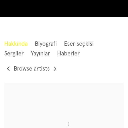
JORINDE VOIGT
Hakkında
Biyografi
Eser seçkisi
Sergiler
Yayınlar
Haberler
Browse artists
View works.