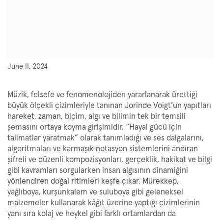
June II, 2024
Müzik, felsefe ve fenomenolojiden yararlanarak ürettiği
büyük ölçekli çizimleriyle tanınan Jorinde Voigt’un yapıtları
hareket, zaman, biçim, algı ve bilimin tek bir temsili
şemasını ortaya koyma girişimidir. “Hayal gücü için
talimatlar yaratmak” olarak tanımladığı ve ses dalgalarını,
algoritmaları ve karmaşık notasyon sistemlerini andıran
şifreli ve düzenli kompozisyonları, gerçeklik, hakikat ve bilgi
gibi kavramları sorgularken insan algısının dinamiğini
yönlendiren doğal ritimleri keşfe çıkar. Mürekkep,
yağlıboya, kurşunkalem ve suluboya gibi geleneksel
malzemeler kullanarak kâğıt üzerine yaptığı çizimlerinin
yanı sıra kolaj ve heykel gibi farklı ortamlardan da