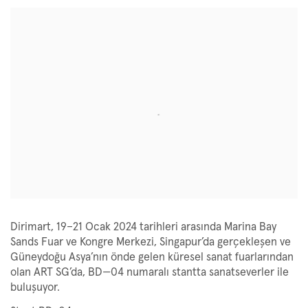
Open a larger version of the following image in a popup:
Dirimart, 19–21 Ocak 2024 tarihleri arasında Marina Bay
Sands Fuar ve Kongre Merkezi, Singapur’da gerçekleşen ve
Güneydoğu Asya’nın önde gelen küresel sanat fuarlarından
olan ART SG’da, BD—04 numaralı stantta sanatseverler ile
buluşuyor.