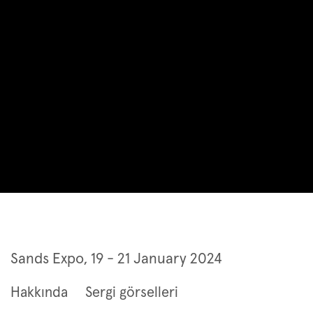
Art SG 2024
Sands Expo,
19 - 21 January 2024
Hakkında
Sergi görselleri