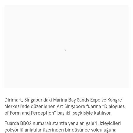
Open a larger version of the following image in a popup:
Dirimart, Singapur'daki Marina Bay Sands Expo ve Kongre
Merkezi'nde düzenlenen Art Singapore fuarına “Dialogues
of Form and Perception” başlıklı seçkisiyle katılıyor.
Fuarda BB02 numaralı stantta yer alan galeri, izleyicileri
çokyönlü anlatılar üzerinden bir düşünce yolculuğuna