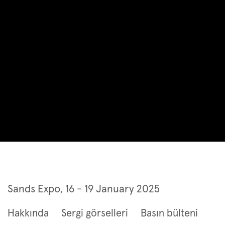
Art SG 2025
Sands Expo,
16 - 19 January 2025
Hakkında
Sergi görselleri
Basın bülteni