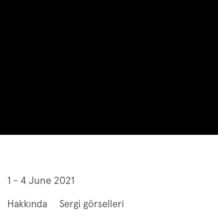
Contemporary Istanbul Bloom 2
1 - 4 June 2021
Hakkında
Sergi görselleri